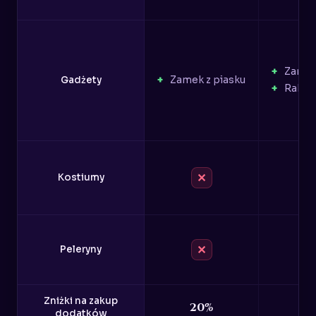
Zamek
Gadżety
Zamek z piasku
Rakie
✕
Kostiumy
✕
Peleryny
Zniżki na zakup
20%
2
dodatków