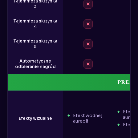
Tajemnicza skrzynka
✕
3
Tajemnicza skrzynka
✕
4
Tajemnicza skrzynka
✕
5
Automatyczne
✕
odbieranie nagród
PREST
Efekt 
Efekt wodnej
aureoli
Efekty wizualne
aureoli
Efekt 