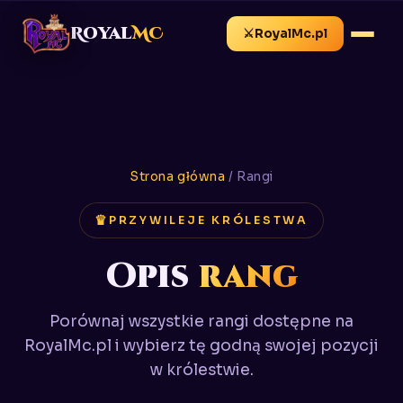
Royal
MC
⚔
RoyalMc.pl
Strona główna
/ Rangi
PRZYWILEJE KRÓLESTWA
Opis
rang
Porównaj wszystkie rangi dostępne na
RoyalMc.pl i wybierz tę godną swojej pozycji
w królestwie.