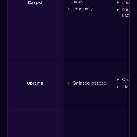
lisek
Czapki
Lisie u
Lisie uszy
Niedźw
uszy
Gniazd
Ubrania
Gniazdo pszczół
Plecak