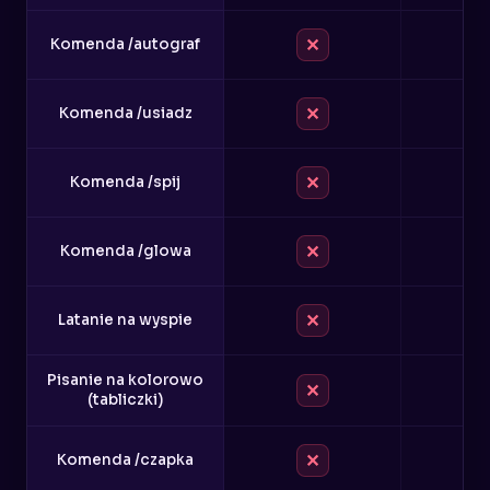
✕
Komenda /autograf
✕
Komenda /usiadz
✕
Komenda /spij
✕
Komenda /glowa
✕
Latanie na wyspie
Pisanie na kolorowo
✕
(tabliczki)
✕
Komenda /czapka