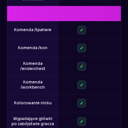
✓
Komenda /tpahere
✓
Komenda /kon
Komenda
✓
/enderchest
Komenda
✓
/workbench
✓
Kolorowanie nicku
Wypadające główki
✓
po zabójstwie gracza