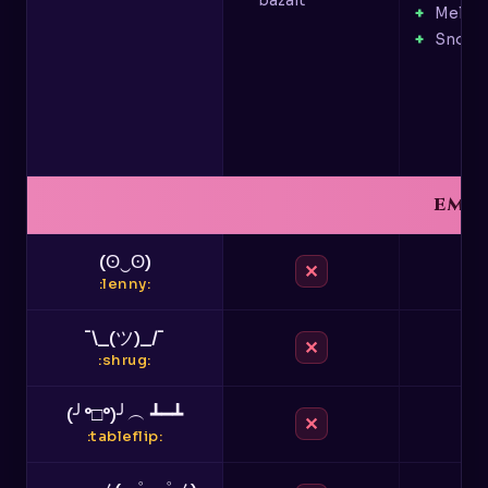
bazalt
Melon
Snop s
EMO
(ʘ‿ʘ)
✕
:lenny:
¯\_(ツ)_/¯
✕
:shrug:
(╯°□°)╯︵ ┻━┻
✕
:tableflip: