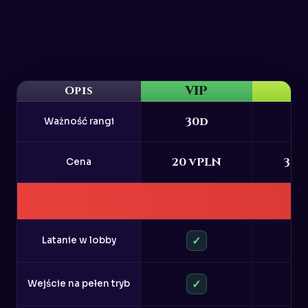
VIP
VI
Opis
30d
3
Ważność rangi
20 vPLN
30 
Cena
✓
Latanie w lobby
✓
Wejście na pełen tryb