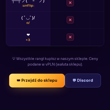
┬─┬ ノ( ゜-゜ノ)
✕
:unflip:
( ﾟ◡ﾟ)/
✕
o/
❤
✕
<3
💡 Wszystkie rangi kupisz w naszym sklepie. Ceny
podane w vPLN (waluta sklepu).
👑 Przejdź do sklepu
💬 Discord