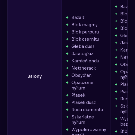
Bazalt
Blok 
Bazalt
Blok p
Blok magmy
Blok c
Blok purpuru
Gleba 
Blok czernitu
Jasnog
Gleba dusz
Kamie
Jasnogłaz
Netthe
Kamień endu
Obsyd
Nettherack
Opacz
Obsydian
Balony
nylium
Opaczone
Piasek
nylium
Piasek
Piasek
Ruda d
Piasek dusz
Szkarl
Ruda diamentu
nylium
Szkarlatne
Wypol
nylium
bazalt
Wypolerowanny
Biblio