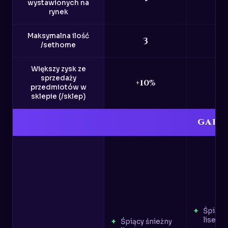
wystawionych na
rynek
Maksymalna ilość
3
/sethome
Większy zysk ze
sprzedaży
+10%
+1
przedmiotów w
sklepie (/sklep)
GARD
Śpiący
lisek
Śpiący śnieżny