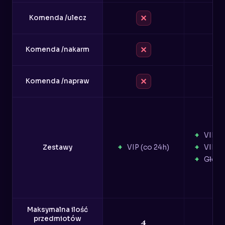
✕
Komenda /ulecz
✕
Komenda /nakarm
✕
Komenda /napraw
VIP (c
Zestawy
VIP (co 24h)
VIP+ 
Główk
Maksymalna ilość
przedmiotów
4